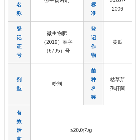
微生物菌剂
20287-
名
标
2006
称
准
登
登
微生物肥
记
记
（2019）准字
黄瓜
证
作
（6795）号
号
物
菌
剂
种
枯草芽
粉剂
型
名
孢杆菌
称
有
效
活
≥20.0亿/g
菌