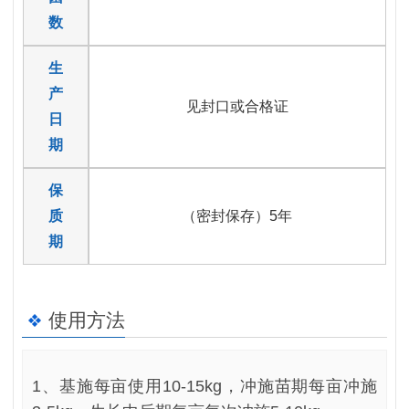
数
生
产
见封口或合格证
日
期
保
质
（密封保存）5年
期
使用方法
1、基施每亩使用10-15kg，冲施苗期每亩冲施