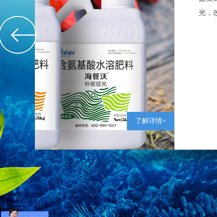
能量的营养物质螯酶能量促进作物生长..........
了
详情
含氨基酸水溶肥
含氨基酸叶面肥
中微量钙肥
中微量硼肥
了解详情+
中微量锌肥
生根剂
中量元素水溶肥料
缓释氮肥
含腐殖酸水溶肥料