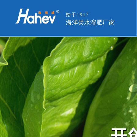
始于1917
海洋类水溶肥厂家