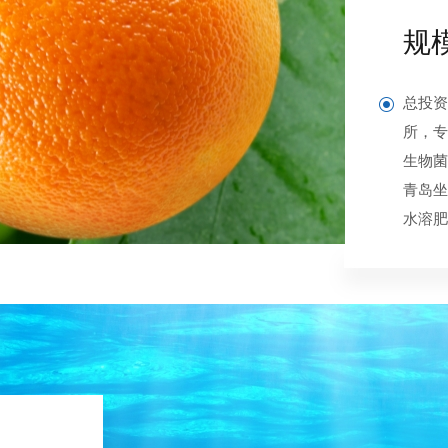
规
总投资
所，专
生物菌
青岛坐
水溶肥