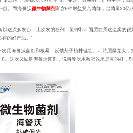
果一般。而海餐沃
微生物菌剂
富含
6种耐盐复合菌群，含菌量20亿
，所以这次多发点，上次发的粉剂二氢钾和叶面肥在我这边卖的很
多得的好产品。
”
一次用海餐沃菌剂
和根暴，反馈茄子植株健壮、叶片肥厚宽大，
果多。这次又回购海餐沃菌剂，说海餐沃水溶肥效果是真的好，