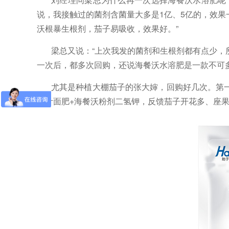
说，我接触过的菌剂含菌量大多是
1亿、5亿的，效
沃根暴生根剂
，茄子易吸收，效果好。
”
梁总又说：
“上次我发的菌剂和生根剂都有点少
一次后，都多次回购，还说海餐沃水溶肥
是一款不可
尤其是种植大棚茄子的张大婶，回购好几次。第
酸叶面肥
+海餐沃粉剂二氢钾，反馈茄子开花多、座