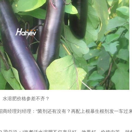
水溶肥价格参差不齐？
招商经理刘经理：
“菌剂还有没有？再配上根暴生根剂
发一车过
？梁总说：
“海餐沃水溶肥不仅产品好、效果好，价格中等，就