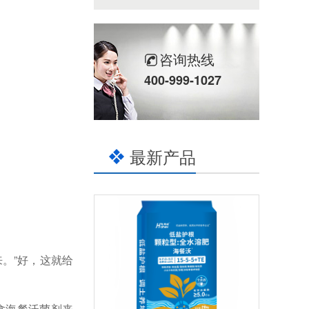
咨询热线
400-999-1027
最新产品
来。
”好，这就给
拿海餐沃菌剂
来