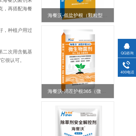
/克，再搭配海餐
海餐沃-低盐护根（颗粒型全水溶肥）
好，种植户用过
第二次用含氨基
QQ咨询
对它很认可。
400电话
海餐沃-消茬护根365（微生物菌剂）