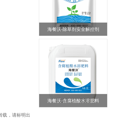
海餐沃-除草剂安全解控剂
海餐沃-含腐植酸水溶肥料
转载，请标明出