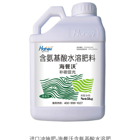
进口冲施肥-海餐沃含氨基酸水溶肥