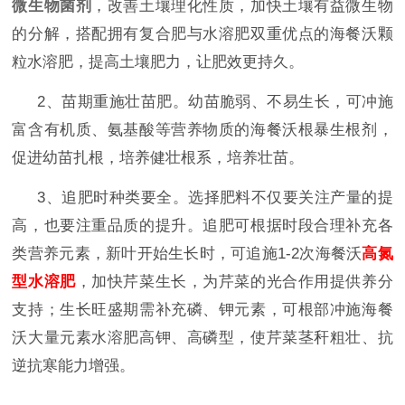
微生物菌剂
，改善土壤理化性质，加快土壤有益微生物
的分解，搭配拥有复合肥与水溶肥双重优点的海餐沃颗
粒水溶肥，提高土壤肥力，让肥效更持久。
2、苗期重施壮苗肥。幼苗脆弱、不易生长，可冲施
富含有机质、氨基酸等营养物质的海餐沃根暴生根剂，
促进幼苗扎根，培养健壮根系，培养壮苗。
3、
追肥时种类要全。选择肥料不仅要关注产量的提
高，也要注重品质的提升。追肥可根据时段合理补充各
类营养元素，新叶开始生长时，可追施
1-2次海餐沃
高氮
型水溶肥
，加快芹菜生长，为芹菜的光合作用提供养分
支持；生长旺盛期需补充磷、钾元素，可根部冲施海餐
沃大量元素水溶肥高钾、高磷型，使芹菜茎秆粗壮、抗
逆抗寒能力增强。