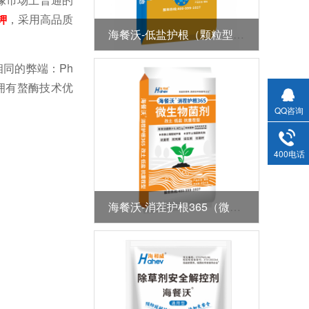
钾
，采用高品质
海餐沃-低盐护根（颗粒型全水溶肥）
相同的弊端：
Ph
拥有螯酶技术优
QQ咨询
400电话
海餐沃-消茬护根365（微生物菌剂）