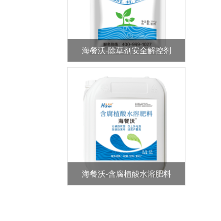
海餐沃-除草剂安全解控剂
海餐沃-含腐植酸水溶肥料