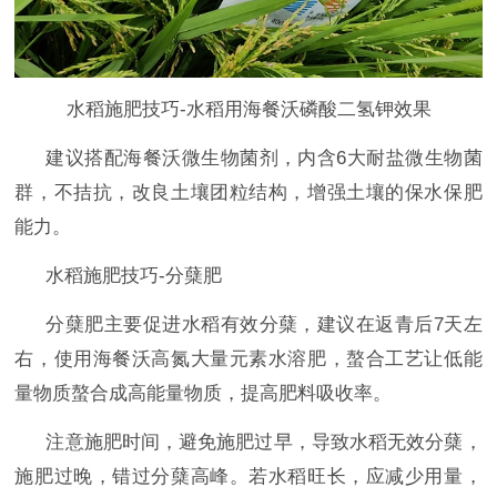
水稻施肥技巧-水稻用海餐沃磷酸二氢钾效果
建议搭配海餐沃微生物菌剂，内含
6大耐盐微生物菌
群，不拮抗，改良土壤团粒结构，增强土壤的保水保肥
能力。
水稻施肥技巧-分蘖肥
分蘖肥主要促进水稻有效分蘖，建议在返青后
7天左
右，使用海餐沃高氮大量元素水溶肥，螯合工艺让低能
量物质螯合成高能量物质，提高肥料吸收率。
注意施肥时间，避免施肥过早，导致水稻无效分蘖，
施肥过晚，错过分蘖高峰。若水稻旺长，应减少用量，