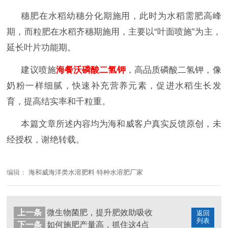
穗肥在水稻幼穗分化期施用，此时为水稻需肥高峰
期，而粒肥在水稻齐穗期施用，主要以
“叶面喷施”为主，
延长叶片功能期。
建议喷施
海餐沃磷酸二氢钾
，高品质磷酸二氢钾，像
奶粉一样细腻，快速补充营养元素，促进水稻生长发
育，提高结实率和千粒重。
本篇文章所述内容均为海和威客户真实反馈原创，未
经授权，谢绝转载。
编辑：
海和威海洋类水溶肥料 特种水溶肥厂家
上一条
微生物菌肥，提升肥效助吸收
返回
列表
下一条
如何施肥产量高，抓住这4点