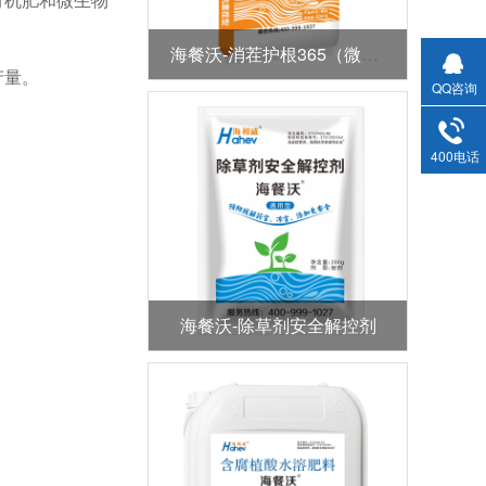
海餐沃-消茬护根365（微生物菌剂）
产量。
QQ咨询
400电话
海餐沃-除草剂安全解控剂