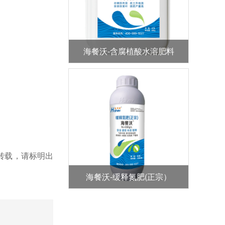
海餐沃-含腐植酸水溶肥料
转载，请标明出
海餐沃-缓释氮肥(正宗）