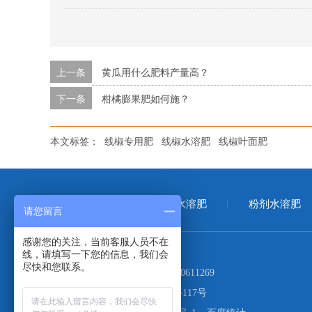
上一条
黄瓜用什么肥料产量高？
下一条
柑橘膨果肥如何施？
本文标签：
线椒专用肥
线椒水溶肥
线椒叶面肥
首页
大量元素水溶肥
粉剂水溶肥
请您留言
感谢您的关注，当前客服人员不在
线，请填写一下您的信息，我们会
尽快和您联系。
电话：
400-999-1027
17660611269
地址：
青岛市市北区山东路117号