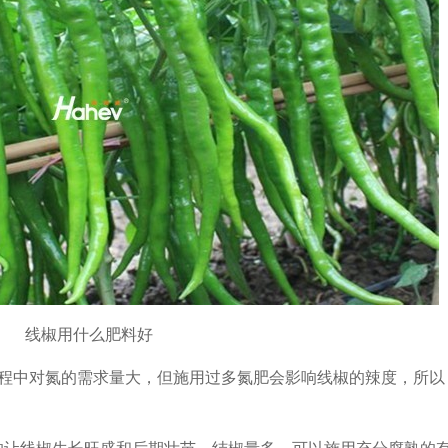
线椒用什么肥料好
长过程中对氮的需求量大，但施用过多氮肥会影响线椒的辣度，所
的让线椒生长旺盛和后期壮苗、结椒量多，可以施用充分腐熟的