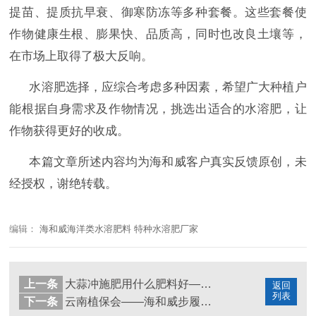
提苗、提质抗早衰、御寒防冻等多种套餐。这些套餐使
作物健康生根、膨果快、品质高
，同时也
改良土壤等，
在市场上
取得了极大反响。
水溶肥
选择，应综合考虑多种因素，
希
望广大种植户
能根据自身需求及作物情况，挑选出适合的
水溶肥
，让
作物获得更好的收成。
本篇文章所述内容均为海和威客户真实反馈原创，未
经授权，谢绝转载。
编辑：
海和威海洋类水溶肥料 特种水溶肥厂家
上一条
大蒜冲施肥用什么肥料好——底肥
返回
列表
下一条
云南植保会——海和威步履稳健，聚力奋斗赢未来