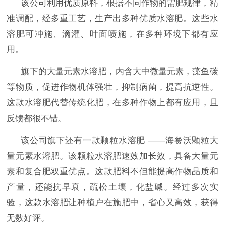
该公司利用优质原料，根据不同作物的需肥规律，精
准调配，经多重工艺，生产出多种优质
水溶肥
。这些
水
溶肥
可冲施、滴灌、叶面喷施，在多种
环境下
都
有应
用
。
旗下的大量元素
水溶肥
，内含大中微量元素，藻鱼碳
等物质，促进作物机体强壮，抑制病菌，提高抗逆性。
这款
水溶肥
代替传统化肥，在多种作物上都有应用，且
反馈都很不错。
该公司旗下还有一款颗粒
水溶肥
——
海餐沃颗粒大
量元素
水溶肥
。该颗粒
水溶肥
速效加长效，具备大量元
素和复合肥双重优点。这款肥料不但能提高作物品质和
产量，还能抗早衰，疏松土壤，化盐碱。
经过多次实
验，这款水溶肥让
种植户在施肥中
，
省心又高效，
获得
无数
好评。