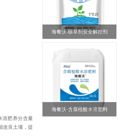
海餐沃-除草剂安全解控剂
海餐沃-含腐植酸水溶肥料
水溶肥养分含量
能改良土壤，提