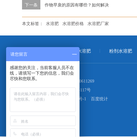
下一条
作物早衰的原因有哪些？如何解决
本文标签：
水溶肥
水溶肥价格
水溶肥厂家
首页
大量元素水溶肥
粉剂水溶肥
请您留言
感谢您的关注，当前客服人员不在
线，请填写一下您的信息，我们会
尽快和您联系。
电话：
400-999-1027
17660611269
地址：
青岛市市北区山东路117号
备案号：
鲁ICP备19063926号-1
百度统计