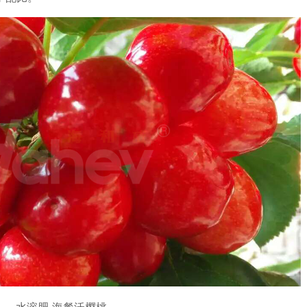
水溶肥-海餐沃樱桃