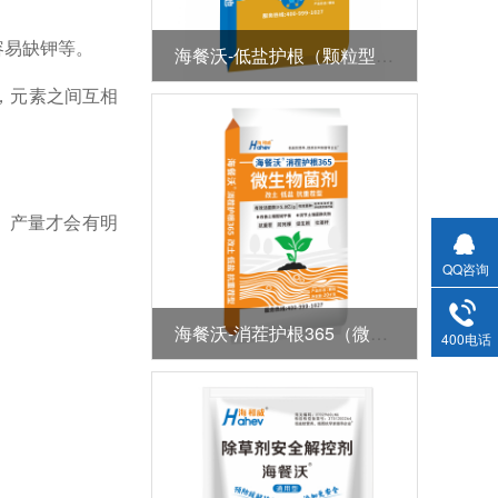
容易缺钾等。
海餐沃-低盐护根（颗粒型全水溶肥）
，元素之间互相
势、产量才会有明
QQ咨询
海餐沃-消茬护根365（微生物菌剂）
400电话