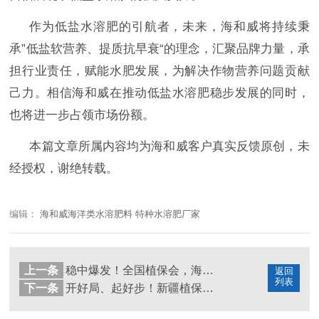
作为低盐水溶肥的引航者，
未来，海和威将持续秉
承
”低盐软营养、提质抗早衰“的理念，汇聚品牌力量，承
担行业责任，赋能水肥发展，为解决作物营养问题贡献
己力
。相信海和威在推动低盐水溶肥稳步发展的同时，
也将进一步占领市场份额。
本篇文章所属内容均为海和威客户真实反馈原创，未
经授权，谢绝转载。
编辑：
海和威海洋类水溶肥料 特种水溶肥厂家
上一条
稳中爆发！全国植保会，海和威扎实修炼基本功露锋芒
返回
列表
下一条
开好局、起好步！新疆植保会，海和威创佳绩！