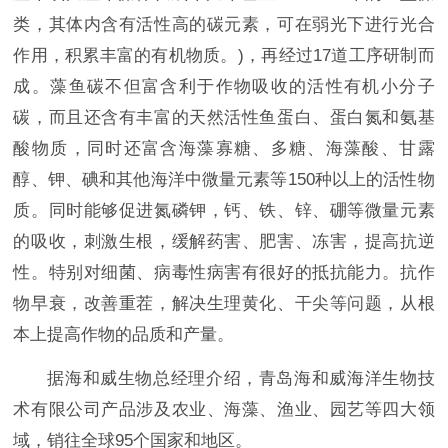
类，其体内含有活性高的碳元素，可在弱光下进行光合
作用，积累丰富的有机物质。)，再经过17道工序研制而
成。藻鱼碳不但富含利于作物吸收的活性有机小分子
碳，而且还含有丰富的天然活性鱼蛋白、蛋白氮和氨基
酸物质，同时还富含海藻寡糖、多糖、海藻酸、甘露
醇、钾、碘和其他海洋中微量元素等150种以上的活性物
质。同时能够促进氮磷钾，钙、铁、锌、硼等微量元素
的吸收，刺激生根，缓解药害、肥害、冻害，提高抗逆
性。特别对细菌、病毒性病害有很好的抵抗能力。抗作
物早衰，改善重茬，解决生理黄化、干尖等问题，从根
本上提高作物的品质和产量。
据海和威生物总经理介绍，青岛海和威海洋生物技
术有限公司产品涉及农业、海藻、渔业、园艺等四大领
域，销往全球95个国家和地区。