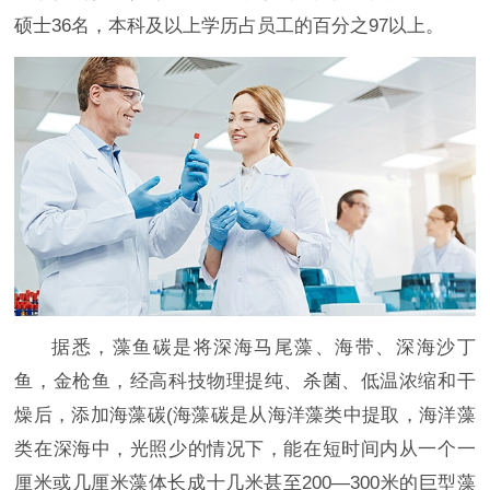
硕士36名，本科及以上学历占员工的百分之97以上。
据悉，藻鱼碳是将深海马尾藻、海带、深海沙丁
鱼，金枪鱼，经高科技物理提纯、杀菌、低温浓缩和干
燥后，添加海藻碳(海藻碳是从海洋藻类中提取，海洋藻
类在深海中，光照少的情况下，能在短时间内从一个一
厘米或几厘米藻体长成十几米甚至200—300米的巨型藻