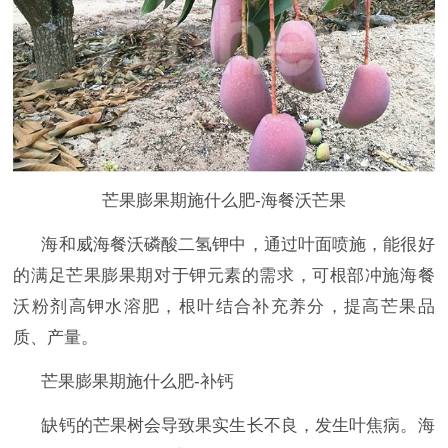
芒果膨果期施什么肥-海餐沃芒果
海和威海餐沃磷酸二氢钾中，通过叶面喷施，能很好
的满足芒果膨果期对于钾元素的需求，可根部冲施海餐
沃粉剂高钾水溶肥，根叶结合补充养分，提高芒果品
质、产量。
芒果膨果期施什么肥-补钙
缺钙的芒果树会导致果实生长不良，发生叶焦病。海