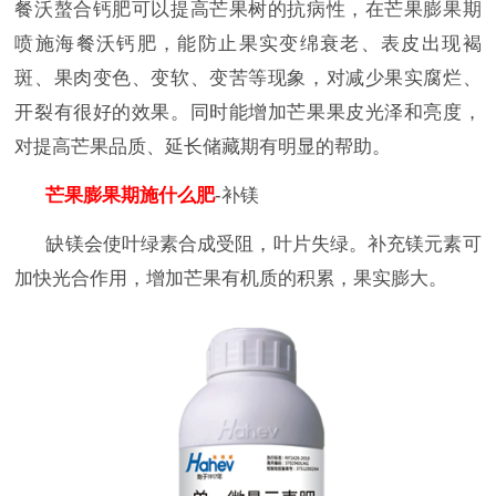
餐沃螯合钙肥可以提高芒果树的抗病性，在芒果膨果期
喷施海餐沃钙肥，能防止果实变绵衰老、表皮出现褐
斑、果肉变色、变软、变苦等现象，对减少果实腐烂、
开裂有很好的效果。同时能增加芒果果皮光泽和亮度，
对提高芒果品质、延长储藏期有明显的帮助。
芒果膨果期施什么肥
-补镁
缺镁会使叶绿素合成受阻，叶片失绿。补充镁元素可
加快光合作用，增加芒果有机质的积累，果实膨大。