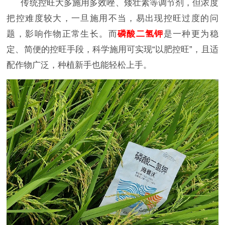
传统控旺大
多施用多效唑、矮壮素等调节剂，但浓度
把控难度较大，一旦施用不当，易出现控旺过度的问
题，影响作物正常生长。而
磷酸二氢钾
是一种更为稳
定、简便的控旺手段，科学施用可实现
“以肥控旺”，且适
配作物广泛，种植新手也能轻松上手。