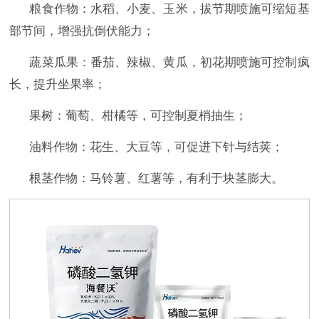
粮食作物：水稻、小麦、玉米，拔节期喷施可缩短基
部节间，增强抗倒伏能力；
蔬菜瓜果：番茄、辣椒、黄瓜，初花期喷施可控制疯
长，提升坐果率；
果树：葡萄、柑橘等，可控制夏梢抽生；
油料作物：花生、大豆等，可促进下针与结荚；
根茎作物：马铃薯、红薯等，有利于块茎膨大。