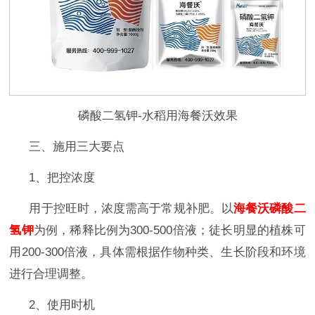
磷酸二氢钾-水稻用海餐沃效果
三、施用三大要点
1、把控浓度
用于控旺时，浓度需高于常规补肥。以
海餐沃磷酸二
氢钾
为例，稀释比例为
300-500倍液；徒长明显的植株可
用200-300倍液，
具体需根据作物种类、生长阶段和环境
进行合理调整。
2、使用时机