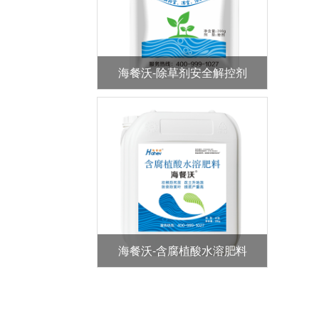
海餐沃-除草剂安全解控剂
海餐沃-含腐植酸水溶肥料