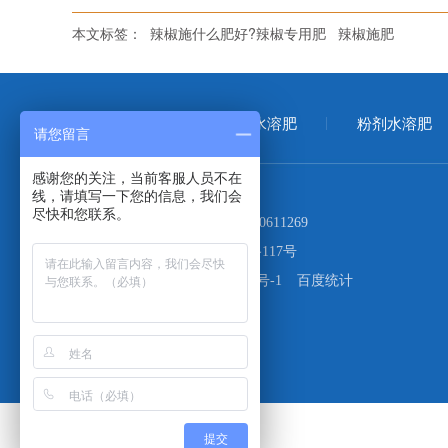
本文标签：
辣椒施什么肥好?辣椒专用肥
辣椒施肥
首页
大量元素水溶肥
粉剂水溶肥
请您留言
感谢您的关注，当前客服人员不在
线，请填写一下您的信息，我们会
尽快和您联系。
电话：
400-999-1027
17660611269
地址：
青岛市市北区山东路117号
备案号：
鲁ICP备19063926号-1
百度统计
提交