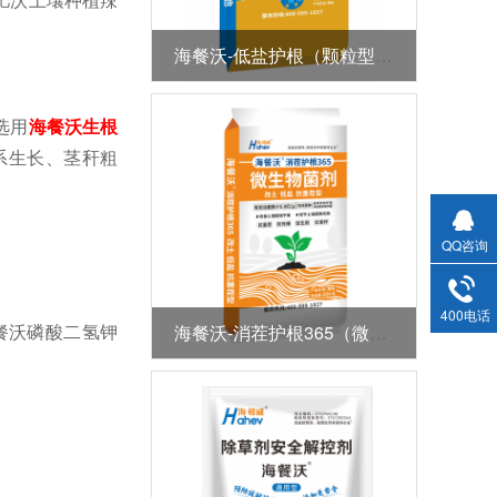
海餐沃-低盐护根（颗粒型全水溶肥）
选用
海餐沃生根
系生长、茎秆粗
QQ咨询
400电话
餐沃磷酸二氢钾
海餐沃-消茬护根365（微生物菌剂）