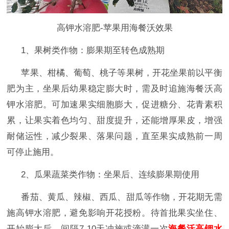
高钾水溶肥-苹果用海餐沃效果
1、果树类作物：膨果期至转色成熟期
苹果、柑橘、葡萄、桃子等果树，开花坐果前以平衡
肥为主，坐果后幼果稳定膨大时，需及时追施海餐沃高
钾水溶肥。可加速果实细胞膨大，促进糖分、花青素积
累，让果实着色均匀、甜度提升，还能增厚果皮，增强
耐储运性，减少裂果、落果问题，直至果实成熟前一周
可停止施用。
2、瓜果蔬菜类作物：坐果后、连续膨果期使用
番茄、黄瓜、辣椒、西瓜、甜瓜等作物，开花期无需
施高钾水溶肥，避免影响开花授粉。待首批果实坐住、
开始膨大后，间隔
7-10天冲施或滴灌一次
海餐沃高钾水