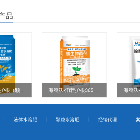
产品
海餐沃-低盐护根（颗粒型全水溶肥）
海餐沃-消茬护根365（微生物菌剂）
液体水溶肥
颗粒水溶肥
经销代理
案