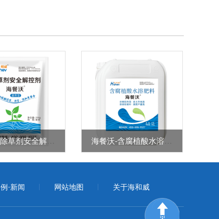
海餐沃-除草剂安全解控剂
海餐沃-含腐植酸水溶肥料
例·新闻
网站地图
关于海和威