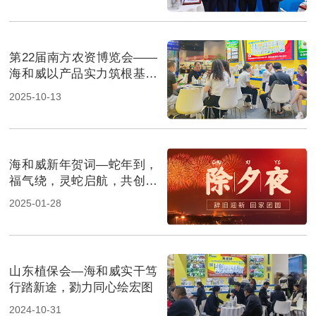
第22届南方农资博览会——
海和威以产品实力筑根基，
合作共赢启新程！
2025-10-13
海和威新年贺词—蛇年到，
福气绕，灵蛇启航，共创辉
煌！
2025-01-28
山东植保会—海和威实干笃
行踏新途，勠力同心绘宏图
2024-10-31