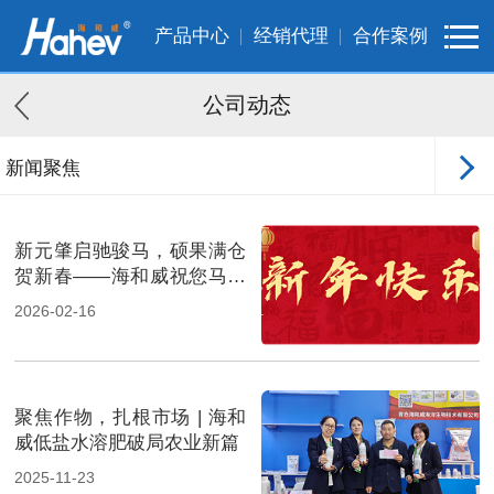
产品中心
经销代理
合作案例
公司动态
新闻聚焦
客户案例
新元肇启驰骏马，硕果满仓
贺新春——海和威祝您马年
大吉
2026-02-16
聚焦作物，扎根市场 | 海和
威低盐水溶肥破局农业新篇
2025-11-23